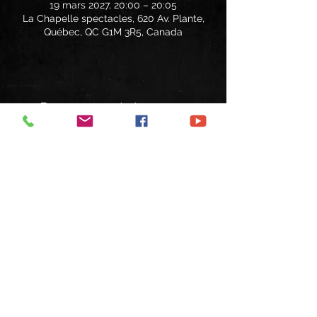
19 mars 2027, 20:00 – 20:05
La Chapelle spectacles, 620 Av. Plante,
Québec, QC G1M 3R5, Canada
Partager cet événement
Suivez-nous
© 2025 by Black Dog Tribute